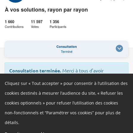
À vos solutions, rayon par rayon
1 660
11 597
1 356
Contributions
Votes
Participants
Consultation
Terminé
Consultation terminée.
Merci à tous d'avoir
contribué.
Cliquez sur « Tout accepter » pour consentir à l’utilisation des
cookies destinés à mesurer l’audience du site, « Refuser les
cookies optionnels » pour refuser l’utilisation des cookies
Autres liens
non-fonctionnels et “Paramétrer vos cookies” pour plus de
Cookies
Gestion des cookies
détails.
Politique de confidentialité
Mentions légales